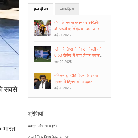
हाल ही का
लोकप्रिय
योगी कें नमाज बयान पर अखिलेश
की पहली प्रतिक्रिया: कम जगह तो
दिक्कत नहीं
मई 27 2026
ग्लेन फिलिप्स ने विराट कोहली को
0.68 सेकंड में कैच लेकर बनाया
इतिहास, आईसीसी चैम्पियंस ट्रॉफी
नव॰ 20 2025
2025 में फील्डिंग का नया बेंचमार्क
तमिलनाडु: CM विजय के शपथ
ग्रहण में त्रिशा की भावुकता,
को सबसे
इंजीनियर गिरफ्तारी खबर अफवाह
मई 26 2026
श्रेणियाँ
कानून और न्याय
(6)
ि भारत
राजनीतिक विषय वेबसाइट
(4)