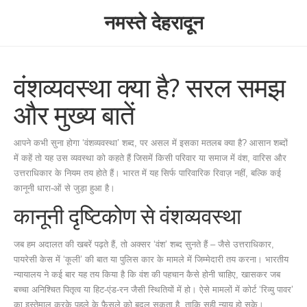
नमस्ते देहरादून
वंशव्यवस्था क्या है? सरल समझ
और मुख्य बातें
आपने कभी सुना होगा ‘वंशव्यवस्था’ शब्द, पर असल में इसका मतलब क्या है? आसान शब्दों
में कहें तो यह उस व्यवस्था को कहते हैं जिसमें किसी परिवार या समाज में वंश, वारिस और
उत्तराधिकार के नियम तय होते हैं। भारत में यह सिर्फ पारिवारिक रिवाज़ नहीं, बल्कि कई
कानूनी धारा‑ओं से जुड़ा हुआ है।
कानूनी दृष्टिकोण से वंशव्यवस्था
जब हम अदालत की खबरें पढ़ते हैं, तो अक्सर ‘वंश’ शब्द सुनते हैं – जैसे उत्तराधिकार,
पायरेसी केस में ‘कूली’ की बात या पुलिस कार के मामले में जिम्मेदारी तय करना। भारतीय
न्यायालय ने कई बार यह तय किया है कि वंश की पहचान कैसे होनी चाहिए, खासकर जब
बच्चा अनिश्चित पितृत्व या हिट‑एंड‑रन जैसी स्थितियों में हो। ऐसे मामलों में कोर्ट ‘रिव्यु पावर’
का इस्तेमाल करके पहले के फैसले को बदल सकता है, ताकि सही न्याय हो सके।