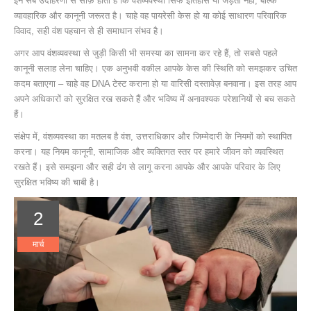
इन सब उदाहरणों से साफ़ होता है कि वंशव्यवस्था सिर्फ इतिहास या जड़ता नहीं, बल्कि
व्यावहारिक और कानूनी जरूरत है। चाहे वह पायरेसी केस हो या कोई साधारण परिवारिक
विवाद, सही वंश पहचान से ही समाधान संभव है।
अगर आप वंशव्यवस्था से जुड़ी किसी भी समस्या का सामना कर रहे हैं, तो सबसे पहले
कानूनी सलाह लेना चाहिए। एक अनुभवी वकील आपके केस की स्थिति को समझकर उचित
कदम बताएगा – चाहे वह DNA टेस्ट कराना हो या वारिसी दस्तावेज़ बनवाना। इस तरह आप
अपने अधिकारों को सुरक्षित रख सकते हैं और भविष्य में अनावश्यक परेशानियों से बच सकते
हैं।
संक्षेप में, वंशव्यवस्था का मतलब है वंश, उत्तराधिकार और जिम्मेदारी के नियमों को स्थापित
करना। यह नियम कानूनी, सामाजिक और व्यक्तिगत स्तर पर हमारे जीवन को व्यवस्थित
रखते हैं। इसे समझना और सही ढंग से लागू करना आपके और आपके परिवार के लिए
सुरक्षित भविष्य की चाबी है।
2
मार्च