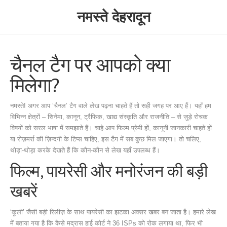
नमस्ते देहरादून
चैनल टैग पर आपको क्या
मिलेगा?
नमस्ते! अगर आप ‘चैनल’ टैग वाले लेख पढ़ना चाहते हैं तो सही जगह पर आए हैं। यहाँ हम
विभिन्न क्षेत्रों – सिनेमा, कानून, ट्रैफिक, खाद्य संस्कृति और राजनीति – से जुड़े रोचक
विषयों को सरल भाषा में समझाते हैं। चाहे आप फिल्म प्रेमी हों, कानूनी जानकारी चाहते हों
या रोज़मर्रा की ज़िन्दगी के टिप्स चाहिए, इस टैग में सब कुछ मिल जाएगा। तो चलिए,
थोड़ा‑थोड़ा करके देखते हैं कि कौन‑कौन से लेख यहाँ उपलब्ध हैं।
फिल्म, पायरेसी और मनोरंजन की बड़ी
खबरें
‘कूली’ जैसी बड़ी रिलीज़ के साथ पायरेसी का झटका अक्सर खबर बन जाता है। हमारे लेख
में बताया गया है कि कैसे मद्रास हाई कोर्ट ने 36 ISPs को रोक लगाया था, फिर भी