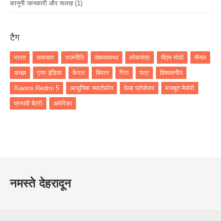
कानूनी जानकारी और सलाह
(1)
टैग
भारत
समाचार
राजनीति
वंशव्यवस्था
लोकतंत्र
पीएम मोदी
चैनल
अच्छा
एयर इंडिया
केरल
विमान
गिरा
पत्र
विश्वसनीय
Xiaomi Redmi 5
आधुनिक स्मार्टफोन
वेल्ड प्रोसेसर
मजबूत मेमोरी
प्रभावी बैटरी
अमेरिका
नमस्ते देहरादून