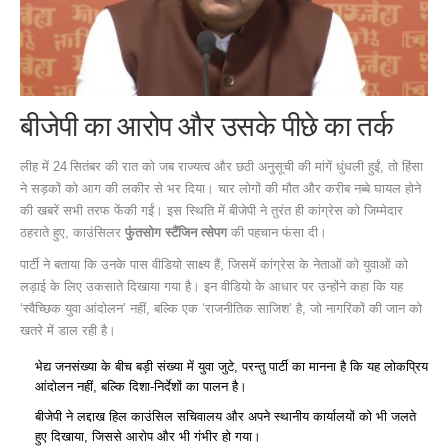
बीजेपी का आरोप और उसके पीछे का तर्क
लीह में 24 सितंबर की रात को जब राज्यत्व और छठी अनुसूची की मांगें धुंधली हुईं, तो हिंसा
ने सड़कों को आग की लकीर से भर दिया। चार लोगों की मौत और करीब नब्बे घायल होने
की खबरें सभी तरफ फेंकी गईं। इस स्थिति में बीजेपी ने तुरंत ही कांग्रेस को जिम्मेदार
ठहराते हुए, काउंसिलर
फुंतसोग स्टैंजिन त्सेपग
की पहचान फंसा दी।
पार्टी ने बताया कि उनके पास वीडियो साक्ष्य हैं, जिसमें कांग्रेस के नेताओं को युवाओं को
लड़ाई के लिए उकसाते दिखाया गया है। इन वीडियो के आधार पर उन्होंने कहा कि यह
‘स्वैच्छिक युवा आंदोलन’ नहीं, बल्कि एक ‘राजनीतिक साजिश’ है, जो नागरिकों की जान को
खतरे में डाल रही है।
भेद्य जनसंख्या के बीच बड़ी संख्या में युवा जुटे, परन्तु पार्टी का मानना है कि यह लोकप्रिय
आंदोलन नहीं, बल्कि दिशा-निर्देशों का पालन है।
बीजेपी ने लद्दाख हिल काउंसिल सचिवालय और अपने स्थानीय कार्यालयों को भी जलते
हुए दिखाया, जिससे आरोप और भी गंभीर हो गया।