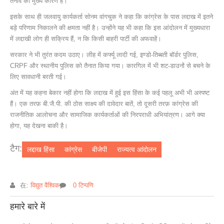
तनाव का मुख्य कारण है।
इसके साथ ही जलवायु कार्यकर्ता सोनम वांगचुक ने कहा कि कांग्रेस के पास लद्दाख में इतने
बड़े परिणाम निकालने की क्षमता नहीं है। उन्होंने यह भी कहा कि इस आंदोलन में मुख्यधारा
में लद्दाखी लोग ही सक्रिय हैं, न कि किसी बाहरी पार्टी की अफवाहें।
सरकार ने भी तुरंत कदम उठाए। लीह में कर्फ्यू लादी गई, इण्डो‑तिब्बती बॉर्डर पुलिस,
CRPF और स्थानीय पुलिस को तैनात किया गया। कारगिल में भी शट‑डाउनों से बचने के
लिए सावधानी बरती गई।
अंत में यह कहना बेकार नहीं होगा कि लद्दाख में हुई इस हिंसा के कई पहलू अभी भी अस्पष्ट
हैं। एक तरफ़ बी.जै.पी. की ठोस साक्ष्य की दावेदार बातें, तो दूसरी तरफ़ कांग्रेस की
राजनीतिक आलोचना और सामाजिक कार्यकर्ताओं की निरपराधी अभियांत्रण। आगे क्या
होगा, यह देखना बाकी है।
टैग:
लद्दाख हिंसा
कांग्रेस
बीजेपी
राज्यत्व आंदोलन
在:
विद्युत वैश्विक
0 टिप्पणि
हमारे बारे में