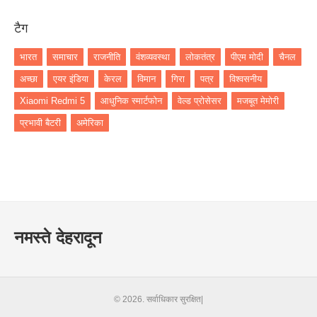
टैग
भारत
समाचार
राजनीति
वंशव्यवस्था
लोकतंत्र
पीएम मोदी
चैनल
अच्छा
एयर इंडिया
केरल
विमान
गिरा
पत्र
विश्वसनीय
Xiaomi Redmi 5
आधुनिक स्मार्टफोन
वेल्ड प्रोसेसर
मजबूत मेमोरी
प्रभावी बैटरी
अमेरिका
नमस्ते देहरादून
© 2026. सर्वाधिकार सुरक्षित|