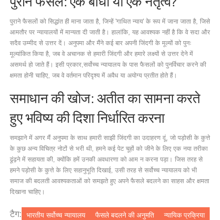
पुराने फैसले: एक बाधा या एक नेतृत्व?
पुराने फैसलों को सिद्धांत ही माना जाता है, जिन्हें 'गाथित न्याय' के रूप में जाना जाता है, जिसे
आमतौर पर न्यायालयों में मान्यता दी जाती है। हालांकि, यह आवश्यक नहीं है कि वे सदा और
सदैव उम्मीद से उत्तर दें। अनुपमा और मैंने कई बार अपनी जिंदगी के मूल्यों को पुनः
मूल्यांकित किया है, जब वे अचानक से हमारी जिंदगी और हमारे लक्ष्यों से उत्तर देने में
असमर्थ हो जाते हैं। इसी प्रकार,सर्वोच्च न्यायालय के पास फैसलों को पुनर्विचार करने की
क्षमता होनी चाहिए, जब वे वर्तमान परिदृश्य में अवैध या अयोग्य प्रतीत होते हैं।
समाधान की खोज: अतीत का सामना करते
हुए भविष्य की दिशा निर्धारित करना
समझाने में अगर मैं अनुपमा के साथ हमारी साझी जिंदगी का उदाहरण दूं, जो पड़ोसी के कुत्ते
के कुछ अन्य विचित्र नोटों से भरी थी, हमने कई पेट चूहों को जीने के लिए एक नया तरीका
ढूंढ़ने में सहायता की, क्योंकि हमें उनकी अवधारणा को आम न करना पड़ा। जिस तरह से
हमने पड़ोसी के कुत्ते के लिए सहानुभूति दिखाई, उसी तरह से सर्वोच्च न्यायालय को भी
समाज की बदलती आवश्यकताओं को समझते हुए अपने फैसले बदलने का साहस और क्षमता
दिखाना चाहिए।
टैग:
भारतीय सर्वोच्च न्यायालय
फैसले बदलने की अनुमति
न्यायिक प्रक्रिया