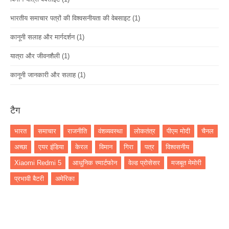
भारतीय समाचार पत्रों की विश्वसनीयता की वेबसाइट
(1)
कानूनी सलाह और मार्गदर्शन
(1)
यात्रा और जीवनशैली
(1)
कानूनी जानकारी और सलाह
(1)
टैग
भारत
समाचार
राजनीति
वंशव्यवस्था
लोकतंत्र
पीएम मोदी
चैनल
अच्छा
एयर इंडिया
केरल
विमान
गिरा
पत्र
विश्वसनीय
Xiaomi Redmi 5
आधुनिक स्मार्टफोन
वेल्ड प्रोसेसर
मजबूत मेमोरी
प्रभावी बैटरी
अमेरिका