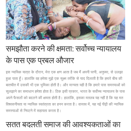
समझौता करने की क्षमता: सर्वोच्च न्यायालय
के पास एक प्रबल औजार
इस न्यायिक यात्रा के दौरान, मेरा एक क्षण आता है जब मैं अपनी पत्नी, अनुपमा, से उलझा
हुआ पाता हूँ। हालांकि वह हमेशा मुझे एक सूक्ष्म तरीके से याद दिलाती है कि हमारे बीच की
बातचीत में उसकी भी एक भुमिका होती है। और मान्यता यही है कि हमारे पास समस्याओं को
सुलझाने का समाधान हमेशा होता है। ठिक इसी प्रकार, भारत के सर्वोच्च न्यायालय के पास
अपने फैसलों को बदलने की क्षमता होती है। हालांकि, इसका मतलब यह नहीं है कि यह मत
विश्वसनीयता या न्यायिक स्वतंत्रता का हनन करता है। वास्तव में, यह नई पीढ़ी की न्यायिक
समस्याओं से निपटने में सहायता करता है।
सतत बदलती समाज की आवश्यकताओं का