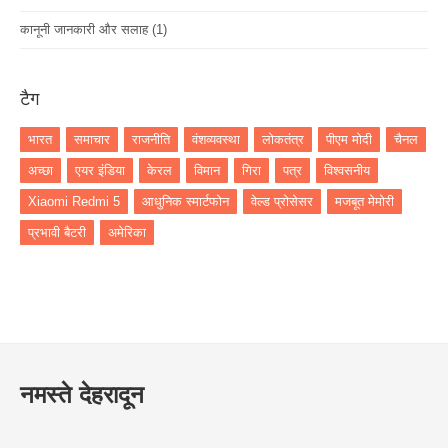
कानूनी जानकारी और सलाह
(1)
टैग
भारत
समाचार
राजनीति
वंशव्यवस्था
लोकतंत्र
पीएम मोदी
चैनल
अच्छा
एयर इंडिया
केरल
विमान
गिरा
पत्र
विश्वसनीय
Xiaomi Redmi 5
आधुनिक स्मार्टफोन
वेल्ड प्रोसेसर
मजबूत मेमोरी
प्रभावी बैटरी
अमेरिका
नमस्ते देहरादून