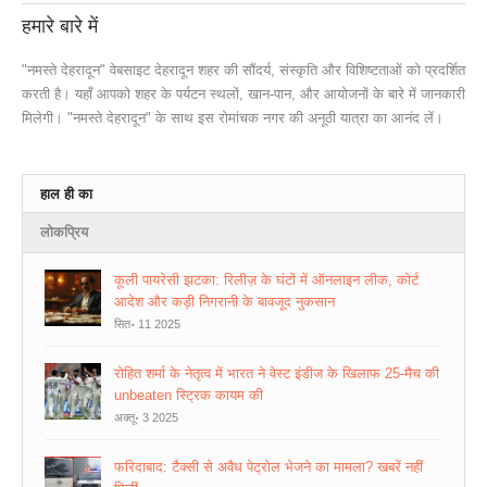
हमारे बारे में
"नमस्ते देहरादून" वेबसाइट देहरादून शहर की सौंदर्य, संस्कृति और विशिष्टताओं को प्रदर्शित
करती है। यहाँ आपको शहर के पर्यटन स्थलों, खान-पान, और आयोजनों के बारे में जानकारी
मिलेगी। "नमस्ते देहरादून" के साथ इस रोमांचक नगर की अनूठी यात्रा का आनंद लें।
हाल ही का
लोकप्रिय
कूली पायरेसी झटका: रिलीज़ के घंटों में ऑनलाइन लीक, कोर्ट
आदेश और कड़ी निगरानी के बावजूद नुकसान
सित॰ 11 2025
रोहित शर्मा के नेतृत्व में भारत ने वेस्ट इंडीज के खिलाफ 25‑मैच की
unbeaten स्ट्रिक कायम की
अक्तू॰ 3 2025
फरिदाबाद: टैक्सी से अवैध पेट्रोल भेजने का मामला? खबरें नहीं